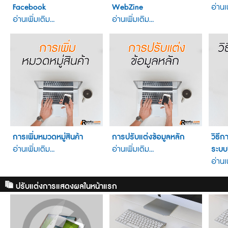
Facebook
WebZine
อ่านเพ
อ่านเพิ่มเติม...
อ่านเพิ่มเติม...
การเพิ่มหมวดหมู่สินค้า
การปรับแต่งข้อมูลหลัก
วิธีก
อ่านเพิ่มเติม...
อ่านเพิ่มเติม...
ระบบ
อ่านเพ
ปรับแต่งการแสดงผลในหน้าแรก