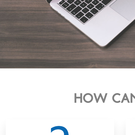
HOW CA