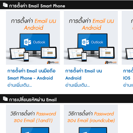
การตั้งค่า Email Smart Phone
การตั้งค่า Email บนมือถือ
การตั้งค่า Email บน
การตั
Smart Phone - Android
Android
IOS
อ่านเพิ่มเติม...
อ่านเพิ่มเติม...
อ่านเพ
การเปลี่ยนรหัสผ่าน Email