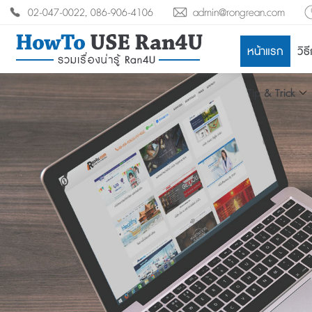
02-047-0022, 086-906-4106
admin@rongrean.com
หน้าแรก
วิธ
Tip & Trick