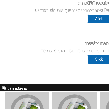
ตลาดดิจิทัลออนไลน
บริการที่ปรึกษาและดูแลการตลาดดิจิทัลออนไลน
Click
การสร้างแกลอรี
วิธีการสร้างแกลอรี่และเพิ่มรูปภาพลงแกลอรี
Click
วิธีการใช้งาน