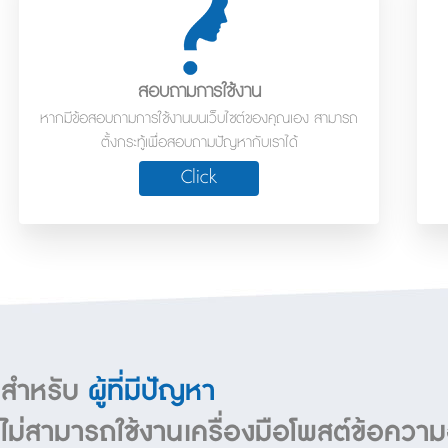
สอบถามการใช้งาน
หากมีข้อสอบถามการใช้งานบนเว็บไซต์ของคุณเอง สามารถ
ตั้งกระทู้เพื่อสอบถามปัญหากับเราได้
Click
สำหรับ
ผู้ที่มีปัญหา
ไม่สามารถใช้งานเครื่องมือโพสต์ข้อความอ