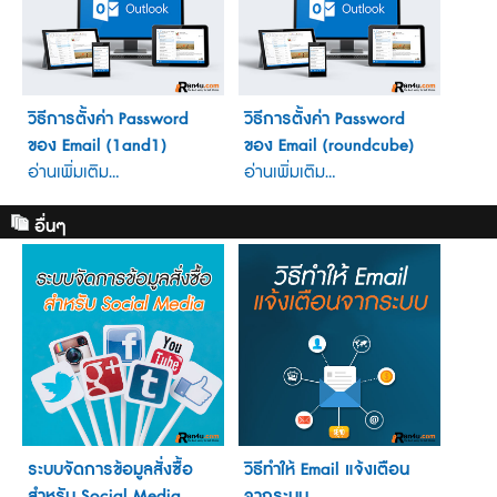
วิธีการตั้งค่า Password
วิธีการตั้งค่า Password
ของ Email (1and1)
ของ Email (roundcube)
อ่านเพิ่มเติม...
อ่านเพิ่มเติม...
อื่นๆ
ระบบจัดการข้อมูลสั่งซื้อ
วิธีทำให้ Email แจ้งเตือน
สำหรับ Social Media
จากระบบ