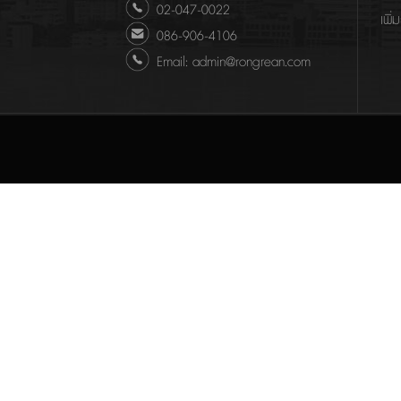
02-047-0022
เพิ่
086-906-4106
Email: admin@rongrean.com