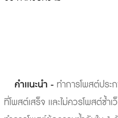
คำเเนะนำ
-
ทำการโพสต์ประกา
ที่โพสต์เสร็จ เเละไม่ควรโพสต์ซ้ำ