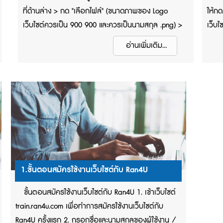
ที่ด้านล่าง > กด "เลือกไฟล์" (ขนาดภาพของ Logo
ให้ก
เว็บไซต์ควรเป็น 900 900 และควรเป็นนามสกุล .png) >
เว็บไ
กดปุ่ม "UPLOAD" 3. เมื่ออัพโหลดเสร็จ เลื่อนหน้าเว็บไซต์
ของผู
อ่านเพิ่มเติม...
ลงมาอีกเล็กน้อย และกดปุ่ม "ยืนยัน" 4. logo ที่ถูก
สินค้
อัพโหลดไปนั้น จะถูกแสดงอยู่ที่หน้าเว็บทั้งหัวเว็บและท้าย
ตกแต่
เว็บ
ให้กด
เลือก
ตา...
1.ขั้นตอนสมัครใช้งานเว็บไซต์กับ Ran4U
ขั้นตอนสมัครใช้งานเว็บไซต์กับ Ran4U 1. เข้าเว็บไซต์
train.ran4u.com เพื่อทำการสมัครใช้งานเว็บไซต์กับ
Ran4U ครั้งแรก 2. กรอกชื่อและนามสกุลของผู้ใช้งาน /