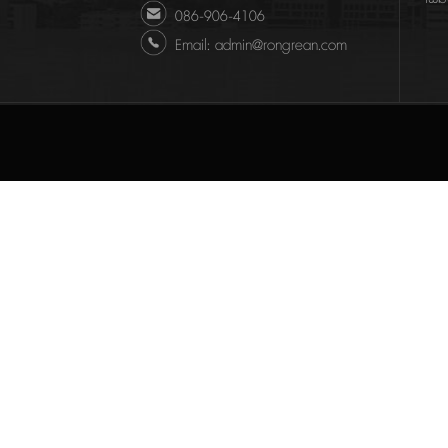
086-906-4106
Email: admin@rongrean.com