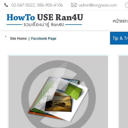
02-047-0022, 086-906-4106
admin@rongrean.com
หน้าแรก
Tip & T
Site Home
| Facebook Page