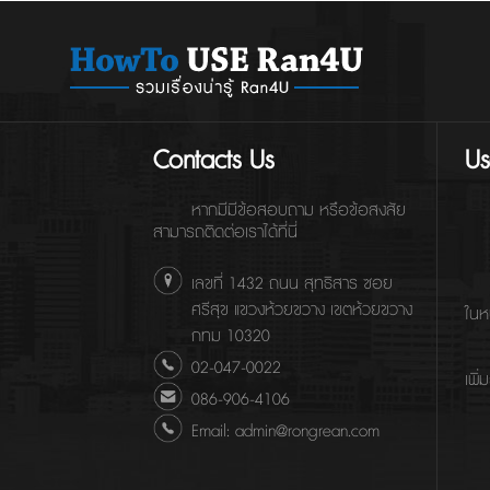
Contacts Us
Us
หากมีมีข้อสอบถาม หรือข้อสงสัย
สามารถติดต่อเราได้ที่นี่
เลขที่ 1432 ถนน สุทธิสาร ซอย
ศรีสุข แขวงห้วยขวาง เขตห้วยขวาง
ในห
กทม 10320
02-047-0022
เพิ่
086-906-4106
Email: admin@rongrean.com