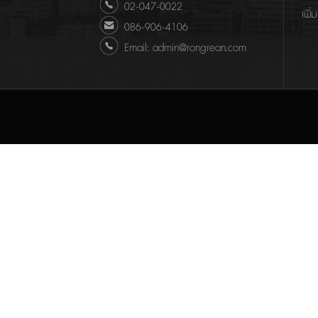
02-047-0022
เพิ่
086-906-4106
Email: admin@rongrean.com