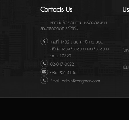
Contacts Us
Us
หากมีมีข้อสอบถาม หรือข้อสงสัย
สามารถติดต่อเราได้ที่นี่
เลขที่ 1432 ถนน สุทธิสาร ซอย
ศรีสุข แขวงห้วยขวาง เขตห้วยขวาง
ในห
กทม 10320
02-047-0022
เพิ่
086-906-4106
Email: admin@rongrean.com