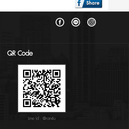
QR Code
Line id : @ran4u