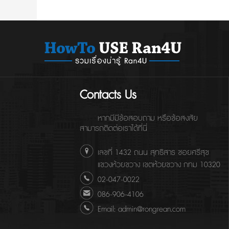
Contacts Us
หากมีมีข้อสอบถาม หรือข้อสงสัย
สามารถติดต่อเราได้ที่นี่
เลขที่ 1432 ถนน สุทธิสาร ซอยศรีสุข
แขวงห้วยขวาง เขตห้วยขวาง กทม 10320
02-047-0022
086-906-4106
Email: admin@rongrean.com