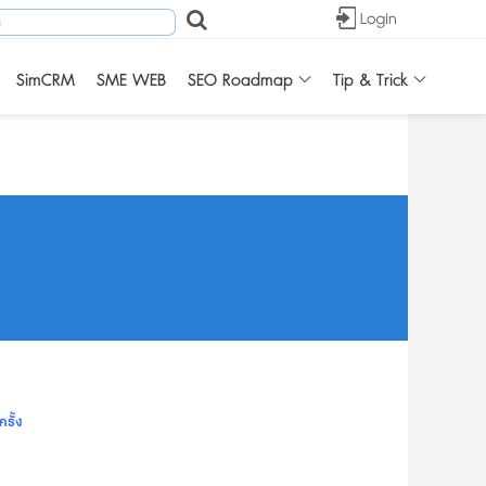
SimCRM
SME WEB
SEO Roadmap
Tip & Trick
ครั้ง