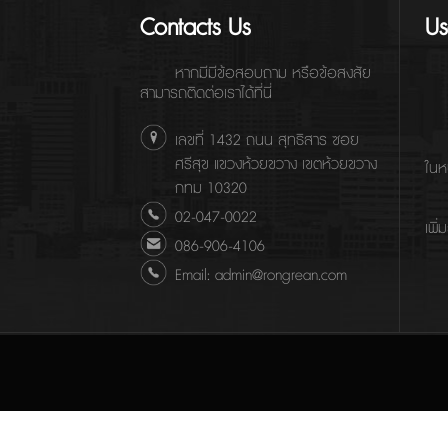
Contacts Us
Us
หากมีมีข้อสอบถาม หรือข้อสงสัย
สามารถติดต่อเราได้ที่นี่
เลขที่ 1432 ถนน สุทธิสาร ซอย
ศรีสุข แขวงห้วยขวาง เขตห้วยขวาง
ในห
กทม 10320
02-047-0022
เพิ่
086-906-4106
Email: admin@rongrean.com