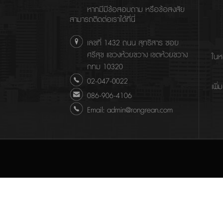
หากมีมีข้อสอบถาม หรือข้อสงสัย
สามารถติดต่อเราได้ที่นี่
เลขที่ 1432 ถนน สุทธิสาร ซอย
ศรีสุข แขวงห้วยขวาง เขตห้วยขวาง
ในห
กทม 10320
02-047-0022
เพิ่
086-906-4106
Email: admin@rongrean.com