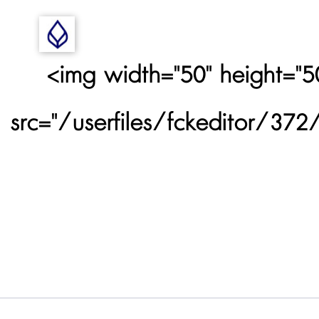
<img width="50" height="50
src="/userfiles/fckeditor/3