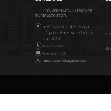
หากมีมีข้อสอบถาม หรือข้อสงสัย
สามารถติดต่อเราได้ที่นี่
เลขที่ 1432 ถนน สุทธิสาร ซอย
ศรีสุข แขวงห้วยขวาง เขตห้วยขวาง
ในห
กทม 10320
02-047-0022
เพิ่
086-906-4106
Email: admin@rongrean.com