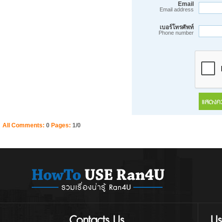
Email
Email address
เบอร์โทรศัพท์
Phone number
All Comments:
0
Pages:
1/0
Contacts Us
Us