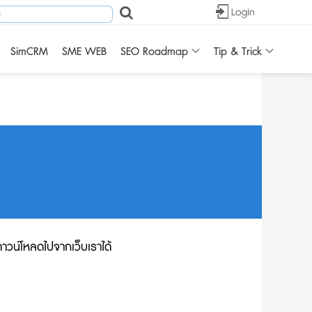
SimCRM
SME WEB
SEO Roadmap
Tip & Trick
ดาวน์โหลดไปจากเว็บเราได้