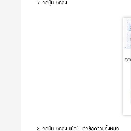
7. กดปุ่ม ตกลง
8. กดปุ่ม ตกลง เพื่อบันทึกข้อความทั้งหมด