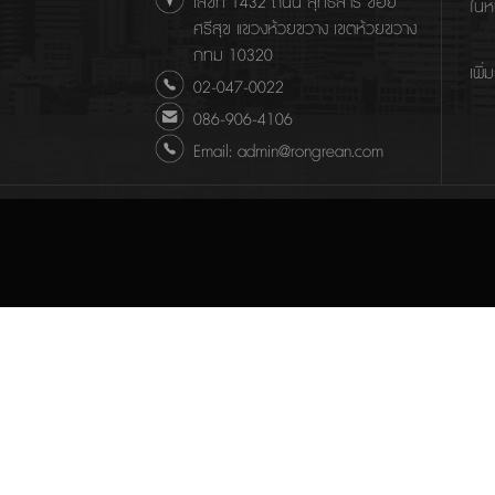
เลขที่ 1432 ถนน สุทธิสาร ซอย
ในห
ศรีสุข แขวงห้วยขวาง เขตห้วยขวาง
กทม 10320
เพิ่
02-047-0022
086-906-4106
Email: admin@rongrean.com