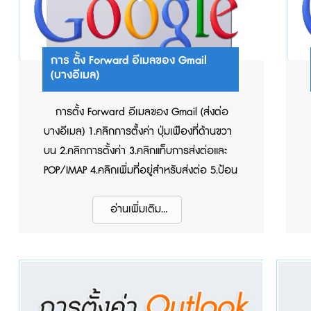
การ ตั้ง Forward อีเมลของ Gmail
(บางอีเมล)
การตั้ง Forward อีเมลของ Gmail (ส่งต่อ
บางอีเมล) 1.คลิกการตั้งค่า ปุ่มเฟืองที่ด้านขวา
บน 2.คลิกการตั้งค่า 3.คลิกแท็บการส่งต่อและ
POP/IMAP 4.คลิกเพิ่มที่อยู่สำหรับส่งต่อ 5.ป้อน
ที่อยู่อีเมลที่ต้องการส่งต่อข้อความ 6.คลิกถัด
ไป 7.คลิกดำเนินการต่อ 8.คลิกตกลง 8.1 ระบบ
อ่านเพิ่มเติม...
จะส่งข้อความยืนยันไปยังที่อีเมลนั้น คลิกลิงก์
เพื่อยืนยันรับการส่งต่ออีเมลในข้อความดัง
กล่าว ( สำคัญ!!ห้ามลืมกดยืนยัน ) 8.2 กลับไป
หน้าgmail(อันเดิมที่ต้องการส่งต่อข้อความ)
แล้วกดรีเฟส(F5) 9.คลิกที่ตัวกรองและที่อยู่ที่