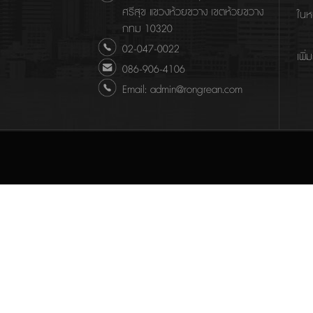
ศรีสุข แขวงห้วยขวาง เขตห้วยขวาง
ในห
กทม 10320
02-047-0022
เพิ่
086-906-4106
Email: admin@rongrean.com