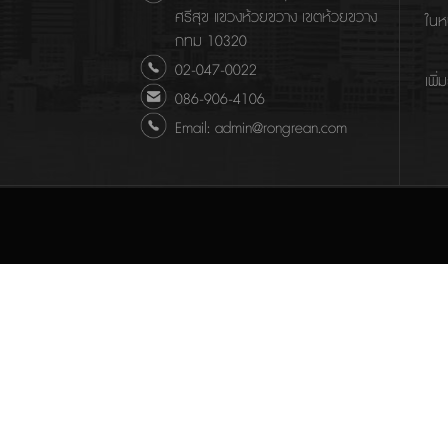
ศรีสุข แขวงห้วยขวาง เขตห้วยขวาง
ในห
กทม 10320
02-047-0022
เพิ่
086-906-4106
Email: admin@rongrean.com