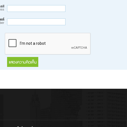
ail
ess
พท์
ber