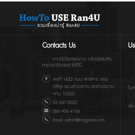
Contacts Us
Us
หากมีมีข้อสอบถาม หรือข้อสงสัย
สามารถติดต่อเราได้ที่นี่
เลขที่ 1432 ถนน สุทธิสาร ซอย
ศรีสุข แขวงห้วยขวาง เขตห้วยขวาง
ในห
กทม 10320
02-047-0022
เพิ่
086-906-4106
Email: admin@rongrean.com